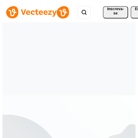
Inscreva-
E
se