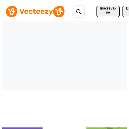
Inscreva-
E
se