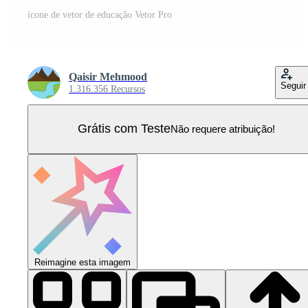
ícone de vetor de educação Vetor Pro
Qaisir Mehmood
Seguir
1.316.356 Recursos
Grátis com Teste
Não requere atribuição!
Reimagine esta imagem