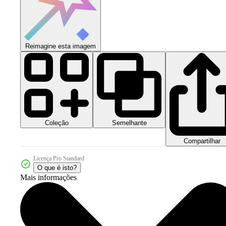
Reimagine esta imagem
Coleção
Semelhante
Compartilhar
Licença Pro Standard
O que é isto?
Mais informações