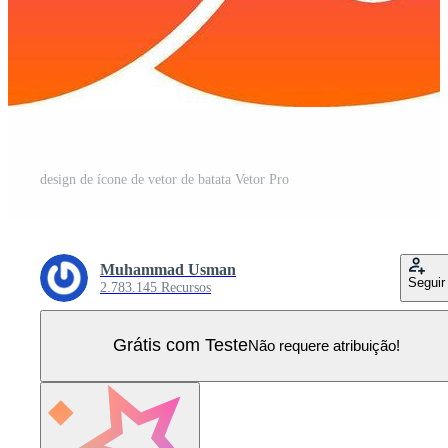
design de ícone de vetor de batata Vetor Pro
Muhammad Usman
Seguir
2.783.145 Recursos
Grátis com Teste
Não requere atribuição!