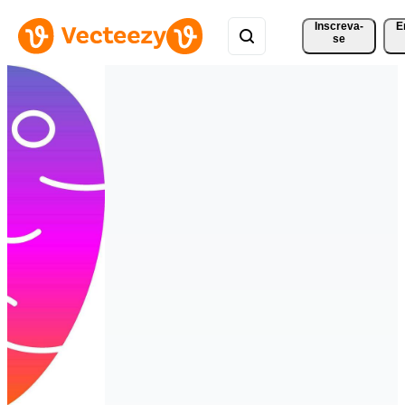
Inscreva-
E
se