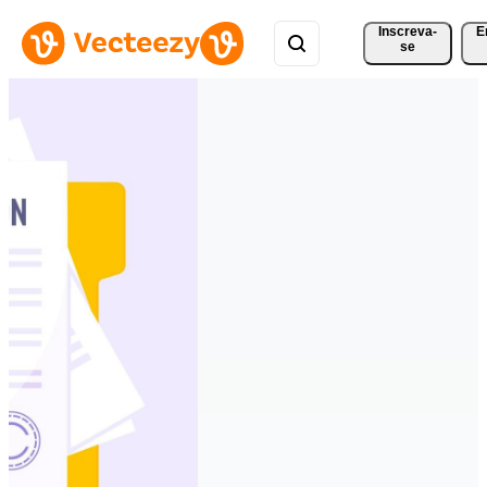
Inscreva-
E
se