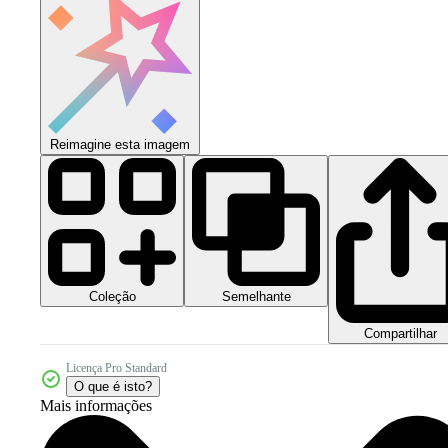
Reimagine esta imagem
Coleção
Semelhante
Compartilhar
Licença Pro Standard
O que é isto?
Mais informações