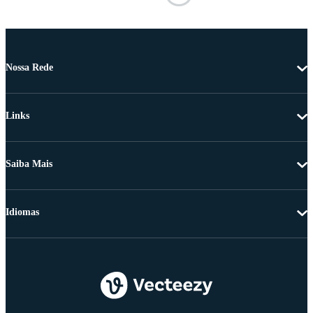
Nossa Rede
Links
Saiba Mais
Idiomas