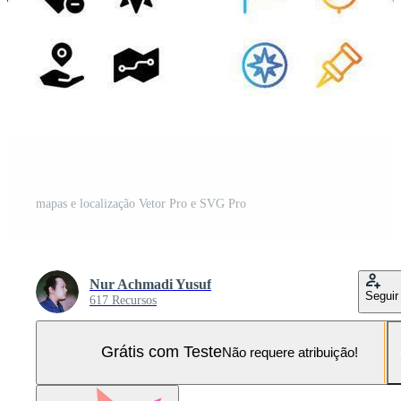
mapas e localização Vetor Pro e SVG Pro
Nur Achmadi Yusuf
Seguir
617 Recursos
Grátis com Teste
Não requere atribuição!