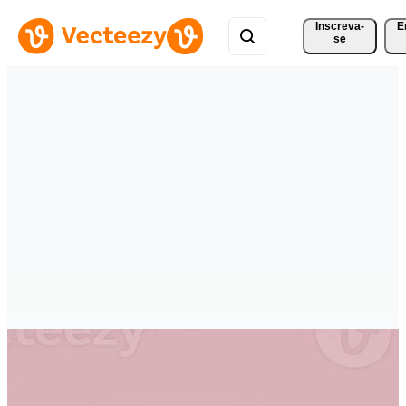
Inscreva-
E
se