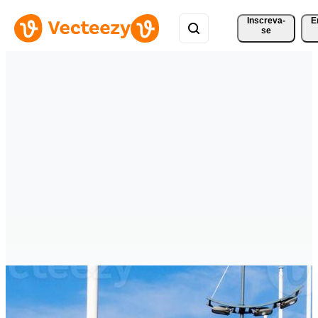
Inscreva-
E
se