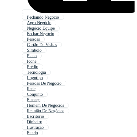
Fechando Negócio
Agro Negócio
Negócio Equipe
Fechar Negócio
Pessoas
Cartão De Visitas
Símbolo
Plano
Ícone
Prédio
Tecnologia
Logotipo
Pessoas De Negócio
Rede
Conjunto
Finança
Homem De Negocios
Reunião De Negócios
Escritório
Dinheiro
Ilustração
Fundo