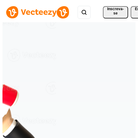
Inscreva-
E
se