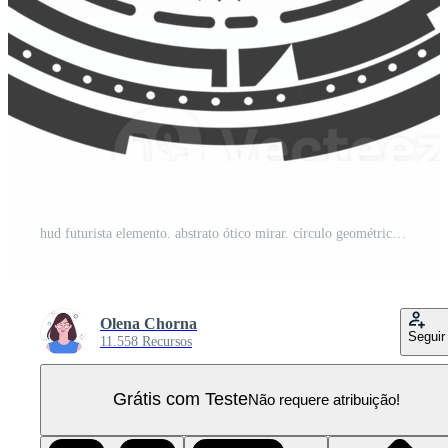
hud futurista elemento. abstrato ótico mirar. círculo geométrico forma para virtual interface e jogos. Câmera visor para Franco atirador arma PNG Pro
Olena Chorna
Seguir
11.558 Recursos
Grátis com Teste
Não requere atribuição!