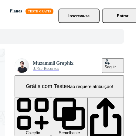
Planos
Inscreva-se
Entrar
Muzammil Graphix
Seguir
3.795 Recursos
Grátis com Teste
Não requere atribuição!
Coleção
Semelhante