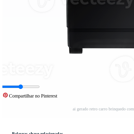
Compartilhar no Pinterest
ai gerado retro carro brinquedo co
Palavras-chave relacionadas