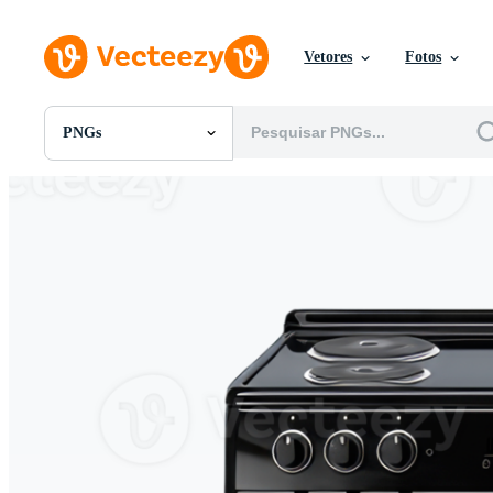
Vetores
Fotos
PNGs
Todas Imagens
Fotos
PNGs
PSDs
SVGs
Modelos
Vetores
Videos
Motion graphics
Imagens Editoriais
Eventos Editoriais