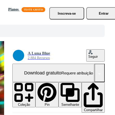
Planos
Inscreva-se
Entrar
A Luna Blue
Seguir
2.884 Recursos
Download gratuito
Requere atribuição
Coleção
Semelhante
Pin
Compartilhar