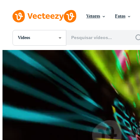
Vetores
Fotos
Videos
Todas Imagens
Fotos
PNGs
PSDs
SVGs
Modelos
Vetores
Videos
Motion graphics
Imagens Editoriais
Eventos Editoriais