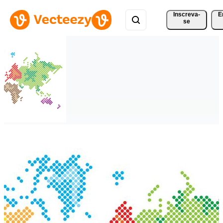
Inscreva-
E
se