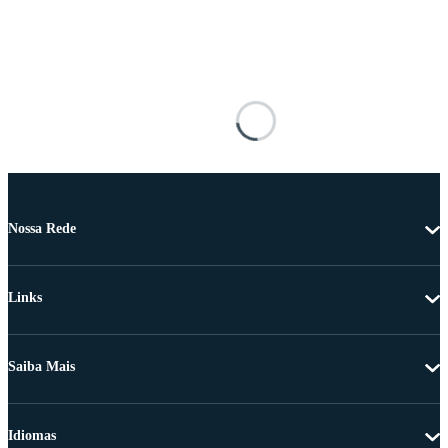
Nossa Rede
Links
Saiba Mais
Idiomas