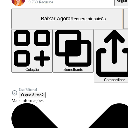
Seguir
9.730 Recursos
Baixar Agora
Requere atribuição
Coleção
Semelhante
Compartilhar
Uso Editorial
O que é isto?
Mais informações