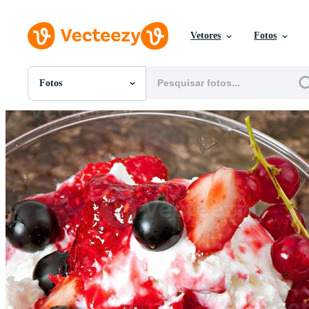
Vetores
Fotos
Fotos
Todas Imagens
Fotos
PNGs
PSDs
SVGs
Modelos
Vetores
Videos
Motion graphics
Imagens Editoriais
Eventos Editoriais