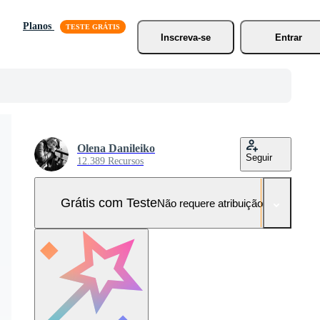
Planos
Inscreva-se
Entrar
Olena Danileiko
Seguir
12.389 Recursos
Grátis com Teste
Não requere atribuição!