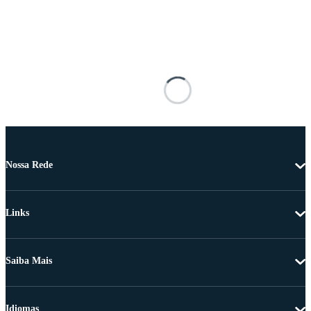
Nossa Rede
Links
Saiba Mais
Idiomas