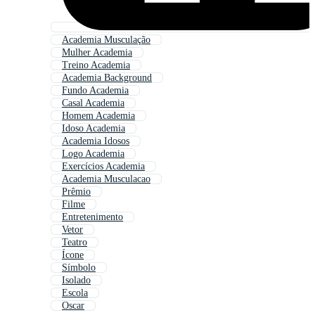
Academia Musculação
Mulher Academia
Treino Academia
Academia Background
Fundo Academia
Casal Academia
Homem Academia
Idoso Academia
Academia Idosos
Logo Academia
Exercícios Academia
Academia Musculacao
Prêmio
Filme
Entretenimento
Vetor
Teatro
Ícone
Símbolo
Isolado
Escola
Oscar