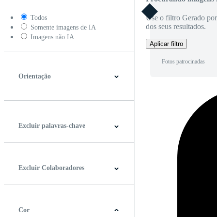
Use o filtro Gerado po
Todos
dos seus resultados.
Somente imagens de IA
Imagens não IA
Aplicar filtro
Fotos patrocinadas
Orientação
Horizontal
Vertical
Quadrado
Panorâmico
Excluir palavras-chave
Excluir Colaboradores
Cor