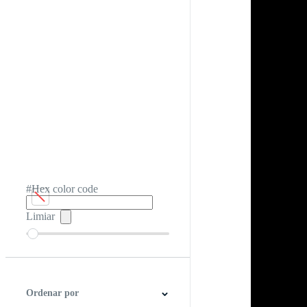
#Hex color code
Limiar
Ordenar por