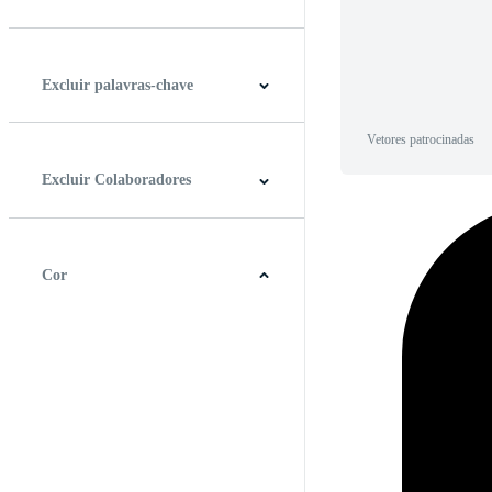
Horizontal
Vertical
Quadrado
Panorâmico
Excluir palavras-chave
Vetores patrocinadas
Excluir Colaboradores
Cor