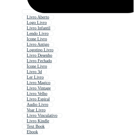
Livro Aberto
Logo Livro
Livro Infantil
Lendo Livro
Icone Livro
Livro Antigo
Logotipo Livro
Livro Desenho
Livro Fechado
Ícone Livro
Livro 3d
Ler Livro
Livro Magico
Livro Vintage
Livro Velho
Livro Espiral
Audio Livro
Voar Livro
Livro Vinculativo
Livro Kindle
Text Book
Ebook