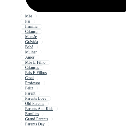
Mãe
Pai
Família
Criança
Mamãe
Grávida
Bebê
Mulher
Amor
Mãe E Filho
Crianças
Pais E Filhos
Casal
Professor
Feliz
Parent
Parents Love
Old Parents
Parents And Kids
Families
Grand Parents
Parents Day