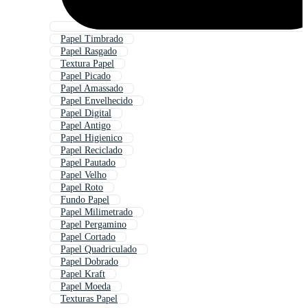
Papel Timbrado
Papel Rasgado
Textura Papel
Papel Picado
Papel Amassado
Papel Envelhecido
Papel Digital
Papel Antigo
Papel Higienico
Papel Reciclado
Papel Pautado
Papel Velho
Papel Roto
Fundo Papel
Papel Milimetrado
Papel Pergamino
Papel Cortado
Papel Quadriculado
Papel Dobrado
Papel Kraft
Papel Moeda
Texturas Papel