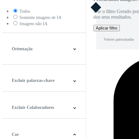
Use o filtro Gerado po
Todos
dos seus resultados.
Somente imagens de IA
Imagens não IA
Aplicar filtro
Vetores patrocinadas
Orientação
Horizontal
Vertical
Quadrado
Panorâmico
Excluir palavras-chave
Excluir Colaboradores
Cor