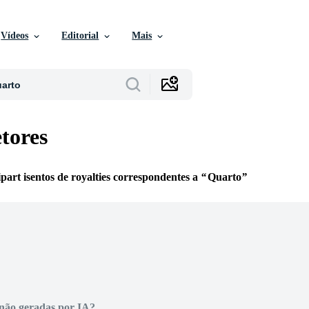
Vídeos
Editorial
Mais
tores
lipart isentos de royalties correspondentes a
Quarto
não geradas por IA?