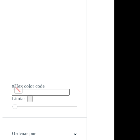
#Hex color code
Limiar
Ordenar por