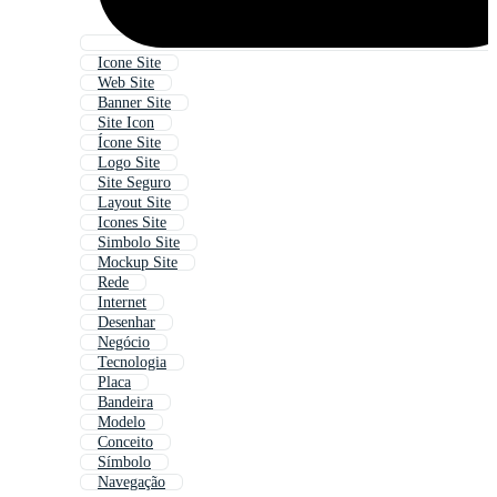
Icone Site
Web Site
Banner Site
Site Icon
Ícone Site
Logo Site
Site Seguro
Layout Site
Icones Site
Simbolo Site
Mockup Site
Rede
Internet
Desenhar
Negócio
Tecnologia
Placa
Bandeira
Modelo
Conceito
Símbolo
Navegação