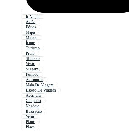
Ir Viajar
Avião
Férias
Mapa
Mundo
Ícone
Turismo
Praia
Símbolo
Verão
Viagem
Feriado
Aeroporto
Mala De Viagem
Estojo De Viagem
Aventura
Conjunto
Negócio
Ilustração
Vetor
Plano
Placa