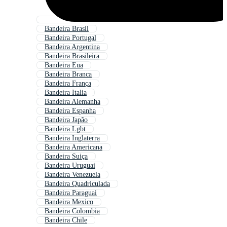
Bandeira Brasil
Bandeira Portugal
Bandeira Argentina
Bandeira Brasileira
Bandeira Eua
Bandeira Branca
Bandeira França
Bandeira Italia
Bandeira Alemanha
Bandeira Espanha
Bandeira Japão
Bandeira Lgbt
Bandeira Inglaterra
Bandeira Americana
Bandeira Suiça
Bandeira Uruguai
Bandeira Venezuela
Bandeira Quadriculada
Bandeira Paraguai
Bandeira Mexico
Bandeira Colombia
Bandeira Chile