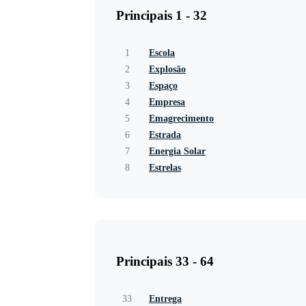
Principais 1 - 32
1
Escola
2
Explosão
3
Espaço
4
Empresa
5
Emagrecimento
6
Estrada
7
Energia Solar
8
Estrelas
Principais 33 - 64
33
Entrega