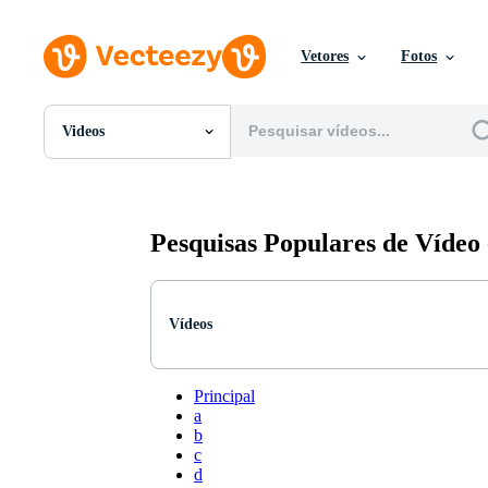
Vetores
Fotos
Videos
Todas Imagens
Fotos
PNGs
PSDs
Pesquisas Populares de Vídeo
SVGs
Modelos
Vetores
Videos
Vídeos
Motion graphics
Imagens Editoriais
Eventos Editoriais
Principal
a
b
c
d