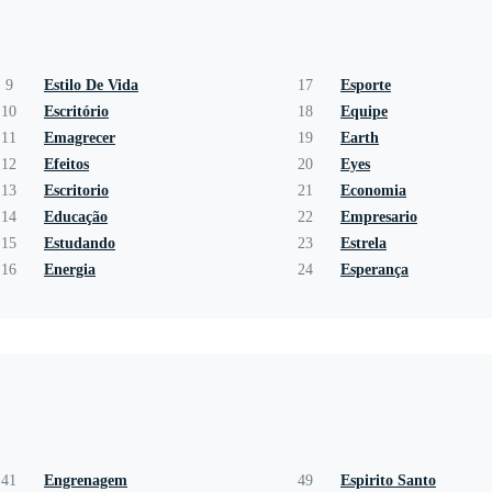
9
Estilo De Vida
17
Esporte
10
Escritório
18
Equipe
11
Emagrecer
19
Earth
12
Efeitos
20
Eyes
13
Escritorio
21
Economia
14
Educação
22
Empresario
15
Estudando
23
Estrela
16
Energia
24
Esperança
41
Engrenagem
49
Espirito Santo