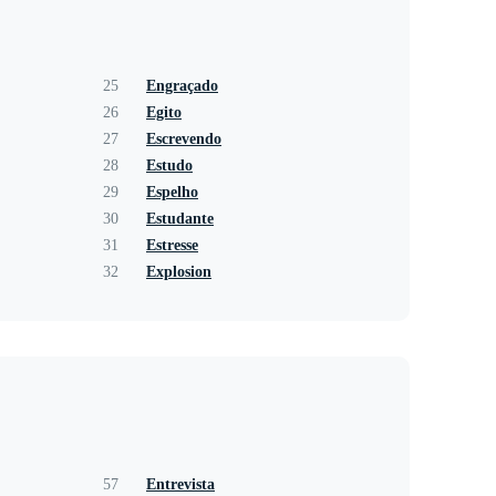
25
Engraçado
26
Egito
27
Escrevendo
28
Estudo
29
Espelho
30
Estudante
31
Estresse
32
Explosion
57
Entrevista