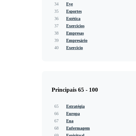
34
Eye
35
Esportes
36
Estética
37
Exercicios
38
Empresas
39
Empresário
40
Exercicio
Principais 65 - 100
65
Estratégia
66
Europa
67
Eua
68
Enfermagem
69
Espiritual