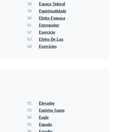
58
Espaço Sideral
59
Espiritualidade
60
Efeito Fumaça
61
Entregador
62
Exercício
63
Efeito De Luz
64
Exercícios
92
Elevador
93
Espírito Santo
94
Eagle
95
Espada
96
Estudio