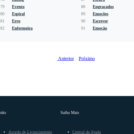
79
Evento
88
Engraçados
80
Espiral
89
Emoções
81
Erro
90
Escrever
82
Enfermeira
91
Emoção
Anterior
Próximo
inks
Saiba Mais
Acordo de Licenciamento
Central de Ajuda