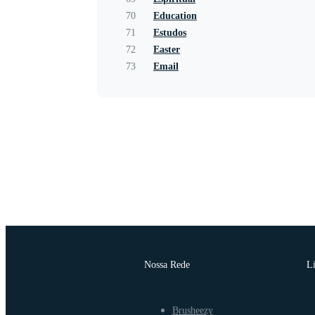
70
Education
71
Estudos
72
Easter
73
Email
Nossa Rede
L
Brusheezy