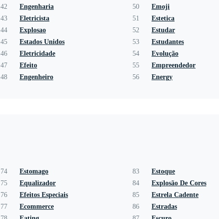
42
Engenharia
50
Emoji
43
Eletricista
51
Estetica
44
Explosao
52
Estudar
45
Estados Unidos
53
Estudantes
46
Eletricidade
54
Evolução
47
Efeito
55
Empreendedor
48
Engenheiro
56
Energy
74
Estomago
83
Estoque
75
Equalizador
84
Explosão De Cores
76
Efeitos Especiais
85
Estrela Cadente
77
Ecommerce
86
Estradas
78
Eating
87
Escuro