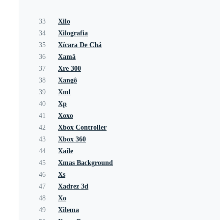
33
Xilo
34
Xilografia
35
Xícara De Chá
36
Xamã
37
Xre 300
38
Xangô
39
Xml
40
Xp
41
Xoxo
42
Xbox Controller
43
Xbox 360
44
Xaile
45
Xmas Background
46
Xs
47
Xadrez 3d
48
Xo
49
Xilema