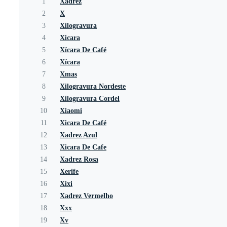
1
Xadrez
2
X
3
Xilogravura
4
Xicara
5
Xícara De Café
6
Xícara
7
Xmas
8
Xilogravura Nordeste
9
Xilogravura Cordel
10
Xiaomi
11
Xicara De Café
12
Xadrez Azul
13
Xicara De Cafe
14
Xadrez Rosa
15
Xerife
16
Xixi
17
Xadrez Vermelho
18
Xxx
19
Xv