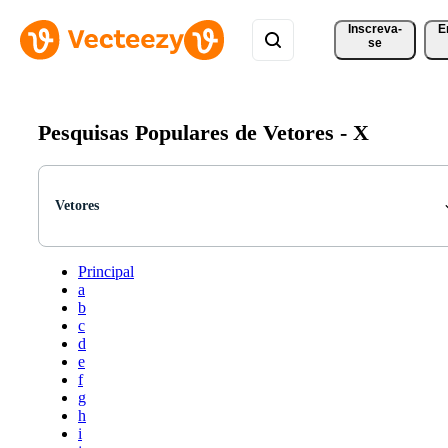
Inscreva-
E
se
Pesquisas Populares de Vetores -
X
Vetores
Principal
a
b
c
d
e
f
g
h
i