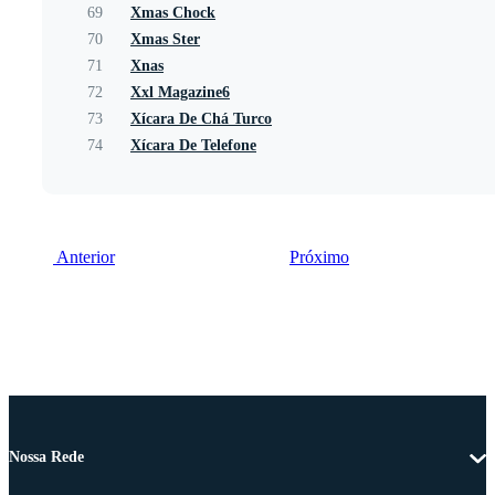
69
Xmas Chock
70
Xmas Ster
71
Xnas
72
Xxl Magazine6
73
Xícara De Chá Turco
74
Xícara De Telefone
Anterior
Próximo
Nossa Rede