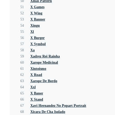
50
Xmas Pattern
51
X Games
52
X Wing
53
X Banner
54
Xingu
55
Xl
56
X Burger
57
X Symbol
58
Xa
59
Xadrez Rei Rainha
60
Xarope Medicinal
61
Xintoísmo
62
X Road
63
Xarope De Bordo
64
Xxl
65
X Baner
66
X Stand
67
Xavi Hernandez No Popart Portrait
68
Xicara De Cha Isolado