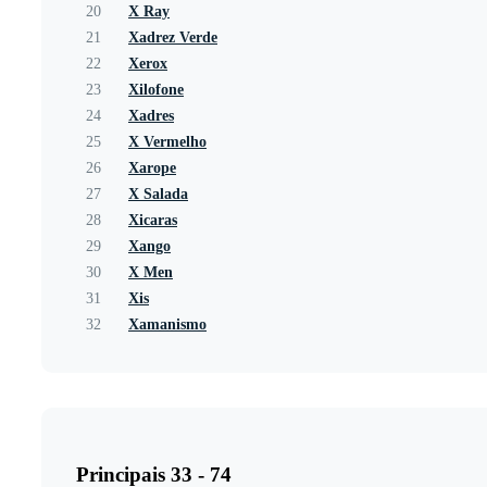
20
X Ray
21
Xadrez Verde
22
Xerox
23
Xilofone
24
Xadres
25
X Vermelho
26
Xarope
27
X Salada
28
Xicaras
29
Xango
30
X Men
31
Xis
32
Xamanismo
Principais 33 - 74