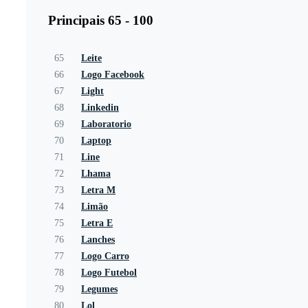
Principais 65 - 100
65
Leite
66
Logo Facebook
67
Light
68
Linkedin
69
Laboratorio
70
Laptop
71
Line
72
Lhama
73
Letra M
74
Limão
75
Letra E
76
Lanches
77
Logo Carro
78
Logo Futebol
79
Legumes
80
Lol