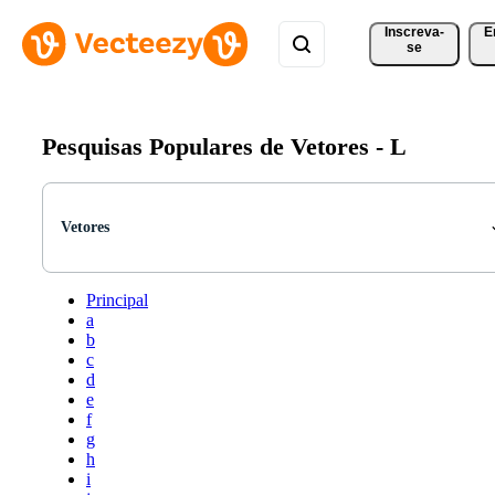
Inscreva-
E
se
Pesquisas Populares de Vetores -
L
Vetores
Principal
a
b
c
d
e
f
g
h
i