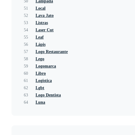
50
Lâmpada
51
Local
52
Lava Jato
53
Listras
54
Laser Cut
55
Leaf
56
Lápis
57
Logo Restaurante
58
Lego
59
Logomarca
60
Libro
61
Logistica
62
Lgbt
63
Logo Dentista
64
Luna