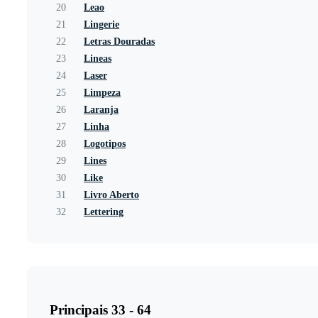
20
Leao
21
Lingerie
22
Letras Douradas
23
Lineas
24
Laser
25
Limpeza
26
Laranja
27
Linha
28
Logotipos
29
Lines
30
Like
31
Livro Aberto
32
Lettering
Principais 33 - 64