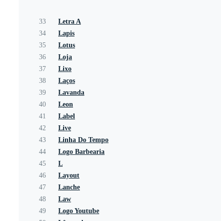
33
Letra A
34
Lapis
35
Lotus
36
Loja
37
Lixo
38
Laços
39
Lavanda
40
Leon
41
Label
42
Live
43
Linha Do Tempo
44
Logo Barbearia
45
L
46
Layout
47
Lanche
48
Law
49
Logo Youtube