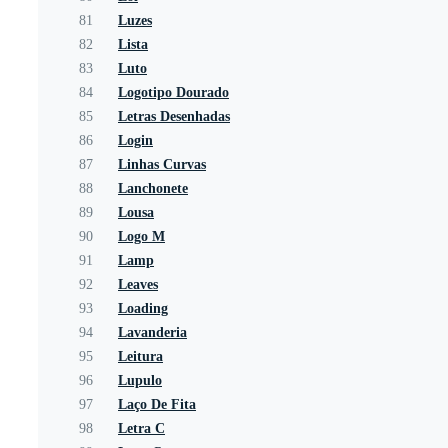
81
Luzes
82
Lista
83
Luto
84
Logotipo Dourado
85
Letras Desenhadas
86
Login
87
Linhas Curvas
88
Lanchonete
89
Lousa
90
Logo M
91
Lamp
92
Leaves
93
Loading
94
Lavanderia
95
Leitura
96
Lupulo
97
Laço De Fita
98
Letra C