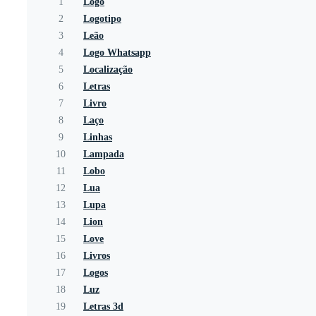
1
Logo
2
Logotipo
3
Leão
4
Logo Whatsapp
5
Localização
6
Letras
7
Livro
8
Laço
9
Linhas
10
Lampada
11
Lobo
12
Lua
13
Lupa
14
Lion
15
Love
16
Livros
17
Logos
18
Luz
19
Letras 3d