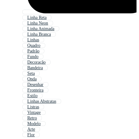
Linha Reta
Linha Neon
Linha Animada
Linha Branca
Linhas
Quadro
Padrão
Fundo
Decoração
Bandeira
Seta
Onda
Desenhar
Fronteira
Estilo
Linhas Abstratas
Listras
Vintage
Retro
Modelo
Arte
Flor