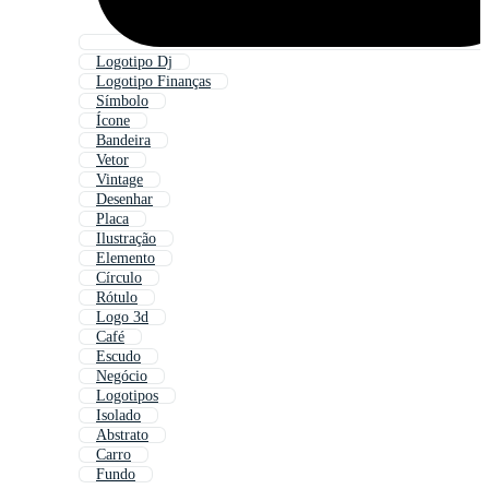
Logotipo Dj
Logotipo Finanças
Símbolo
Ícone
Bandeira
Vetor
Vintage
Desenhar
Placa
Ilustração
Elemento
Círculo
Rótulo
Logo 3d
Café
Escudo
Negócio
Logotipos
Isolado
Abstrato
Carro
Fundo