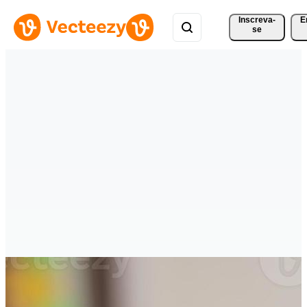
Inscreva-
E
se