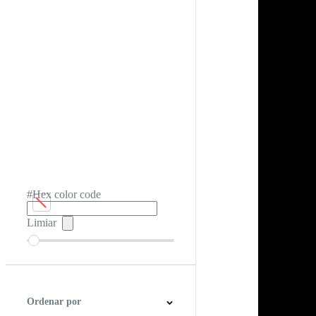
#Hex color code
Limiar
Ordenar por