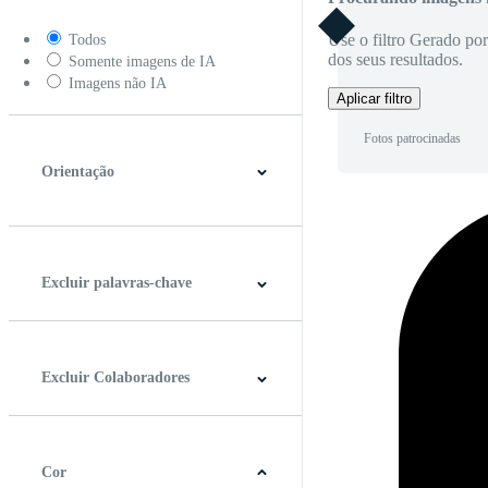
Use o filtro Gerado po
Todos
dos seus resultados.
Somente imagens de IA
Imagens não IA
Aplicar filtro
Fotos patrocinadas
Orientação
Horizontal
Vertical
Quadrado
Panorâmico
Excluir palavras-chave
Excluir Colaboradores
Cor