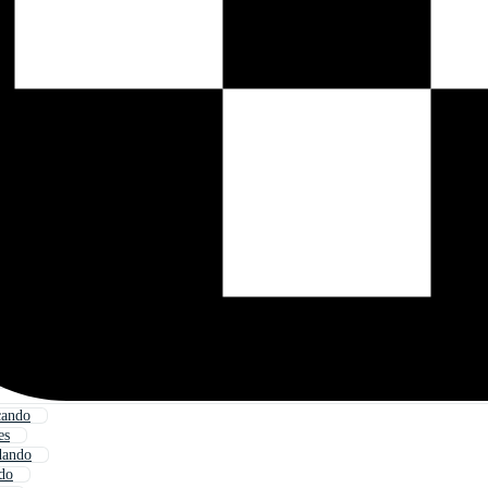
cando
es
dando
do