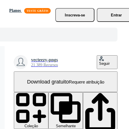
Planos
Inscreva-se
Entrar
vecteezy-pngs
Seguir
21.389 Recursos
Download gratuito
Requere atribuição
Coleção
Semelhante