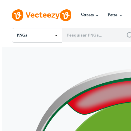
Vetores
Fotos
PNGs
Todas Imagens
Fotos
PNGs
PSDs
SVGs
Modelos
Vetores
Videos
Motion graphics
Imagens Editoriais
Eventos Editoriais