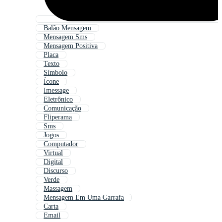
Balão Mensagem
Mensagem Sms
Mensagem Positiva
Placa
Texto
Símbolo
Ícone
Imessage
Eletrônico
Comunicação
Fliperama
Sms
Jogos
Computador
Virtual
Digital
Discurso
Verde
Massagem
Mensagem Em Uma Garrafa
Carta
Email