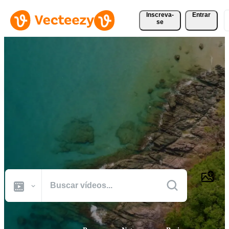
Inscreva-
Entrar
se
Explorar Vídeos Gratuitos
Encontre os melhores vídeos e filmagens isentos de royalties para o
seu design, com milhares de novos clipes adicionados todos os dias.
Baixe vídeos gratuitos em HD e 4K de natureza, pessoas, telas
verdes, cidades e muito mais que sejam seguros para uso comercial.
Todas Imagens
Fotos
PNGs
PSDs